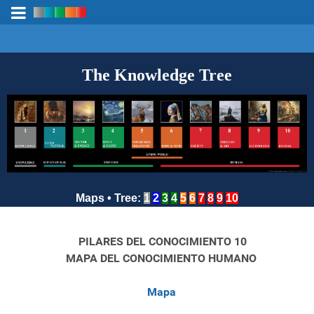
The Knowledge Tree
Maps
•
Tree
:
1
2
3
4
5
6
7
8
9
10
10 PILARES DEL CONOCIMIENTO
MAPA DEL CONOCIMIENTO HUMANO
Mapa