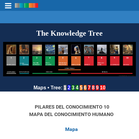
The Knowledge Tree
Maps
•
Tree
:
1
2
3
4
5
6
7
8
9
10
10 PILARES DEL CONOCIMIENTO
MAPA DEL CONOCIMIENTO HUMANO
Mapa