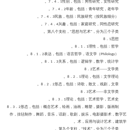
．
．
性别，包括：男性研究，女性研究。
7
4
1
．
．
年龄，包括：青年研究，老年学。
7
4
2
．
．
民族，包括：民族研究（按民族细分）。
7
4
3
．
．
兴趣，包括：家庭研究，同性恋研究。
7
4
4
第八个支柱，“思想与艺术”，分为三个子类。
．
思想
8
1
．
．
理性，包括：哲学。
8
1
1
．
．
表达，包括：语言哲学，语文学（
）。
8
1
2
Philology
．
．
关系，包括：逻辑学，数学，统计学。
8
1
3
．
艺术――文学类
8
2
．
．
理论，包括：文学理论。
8
2
1
．
．
形态，包括：诗歌，散文，戏剧，文章。
8
2
2
．
艺术――非文学类
8
3
．
．
理论，包括：艺术哲学，艺术史。
8
3
1
．
．
形态，包括：概念艺术，绘画，油画，雕塑，摄影，版画制
8
3
2
作，挂毡制作，舞蹈，音乐，话剧，歌剧，娱乐，电影摄影术，数字艺
术，应用与设计艺术，建筑学。
第九个支柱，“技术”，分为三个子类。