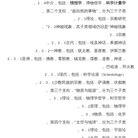
。
．
中介，包括：
情报学
，博物馆学，
科学计量学
1
4
第二个支柱，“超自然的事物”，分为三个子类。
．
理论，包括：宗教研究。
2
1
．
神秘现象，其子类领域仍旧是“神秘现象”。
2
2
．
宗教
2
3
．
．
古代，包括：埃及神话，希腊神话。
2
3
1
．
．
一神教，包括：犹太教、基督教、伊斯兰教
2
2
2
．
．
亚洲，包括：佛教，耆那教，锡克教，儒教，道教，神道，
2
3
1
巴哈派，拜火教。
．
．
现代，包括：科学论派（
）
2
3
1
Scientology
．
．
少数民族的宗教，包括：萨满教，伏都教。
2
3
1
第三个支柱，“物质与能源”，分为三个子类。
．
理论，包括：物理学哲学，时空哲学。
3
1
．
原理，包括：物理学。
3
2
．
物质，包括：化学。
3
3
第四个支柱，“太空与地球”，分为三个子类。
．
理论，包括：宇宙论。
4
1
．
太空，包括：天文学。