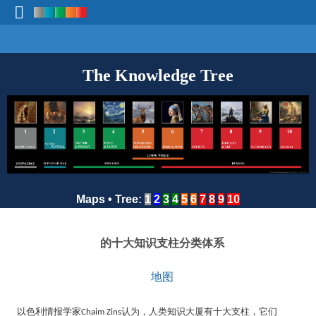
The Knowledge Tree
Maps
•
Tree
:
1
2
3
4
5
6
7
8
9
10
的十大知识支柱分类体系
地图
以色利情报学家
认为，人类知识大厦有十大支柱，它们
Chaim Zins