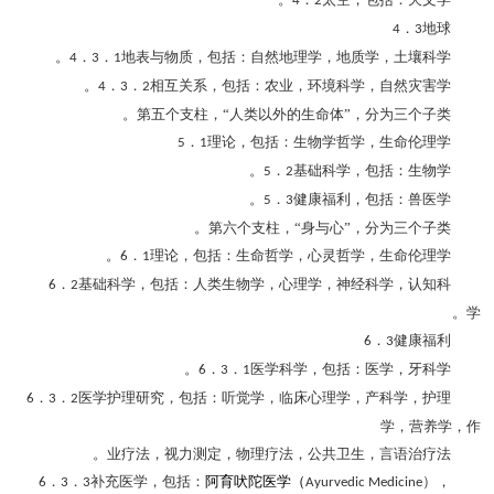
4
2
．
地球
4
3
．
．
地表与物质，包括：自然地理学，地质学，土壤科学。
4
3
1
．
．
相互关系，包括：农业，环境科学，自然灾害学。
4
3
2
第五个支柱，“人类以外的生命体”，分为三个子类。
．
理论，包括：生物学哲学，生命伦理学
5
1
．
基础科学，包括：生物学。
5
2
．
健康福利，包括：兽医学。
5
3
第六个支柱，“身与心”，分为三个子类。
．
理论，包括：生命哲学，心灵哲学，生命伦理学。
6
1
．
基础科学，包括：人类生物学，心理学，神经科学，认知科
6
2
学。
．
健康福利
6
3
．
．
医学科学，包括：医学，牙科学。
6
3
1
．
．
医学护理研究，包括：听觉学，临床心理学，产科学，护理
6
3
2
学，营养学，作
业疗法，视力测定，物理疗法，公共卫生，言语治疗法。
．
．
补充医学，包括：
阿育吠陀医学（
），
6
3
3
Ayurvedic Medicine