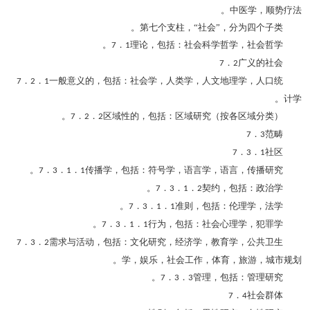
中医学，顺势疗法。
第七个支柱，“社会”，分为四个子类。
．
理论，包括：社会科学哲学，社会哲学。
7
1
．
广义的社会
7
2
．
．
一般意义的，包括：社会学，人类学，人文地理学，人口统
7
2
1
计学。
．
．
区域性的，包括：区域研究（按各区域分类）。
7
2
2
．
范畴
7
3
．
．
社区
7
3
1
．
．
．
传播学，包括：符号学，语言学，语言，传播研究。
7
3
1
1
．
．
．
契约，包括：政治学。
7
3
1
2
．
．
．
准则，包括：伦理学，法学。
7
3
1
1
．
．
．
行为，包括：社会心理学，犯罪学。
7
3
1
1
．
．
需求与活动，包括：文化研究，经济学，教育学，公共卫生
7
3
2
学，娱乐，社会工作，体育，旅游，城市规划。
．
．
管理，包括：管理研究。
7
3
3
．
社会群体
7
4