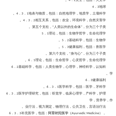
4
2
．
地球
4
3
．
．
地表与物质，包括：自然地理学，地质学，土壤科学。
4
3
1
．
．
相互关系，包括：农业，环境科学，自然灾害学。
4
3
2
第五个支柱，“人类以外的生命体”，分为三个子类。
．
理论，包括：生物学哲学，生命伦理学
5
1
．
基础科学，包括：生物学。
5
2
．
健康福利，包括：兽医学。
5
3
第六个支柱，“身与心”，分为三个子类。
．
理论，包括：生命哲学，心灵哲学，生命伦理学。
6
1
．
基础科学，包括：人类生物学，心理学，神经科学，认知科
6
2
学。
．
健康福利
6
3
．
．
医学科学，包括：医学，牙科学。
6
3
1
．
．
医学护理研究，包括：听觉学，临床心理学，产科学，护理
6
3
2
学，营养学，作
业疗法，视力测定，物理疗法，公共卫生，言语治疗法。
．
．
补充医学，包括：
阿育吠陀医学（
），
6
3
3
Ayurvedic Medicine