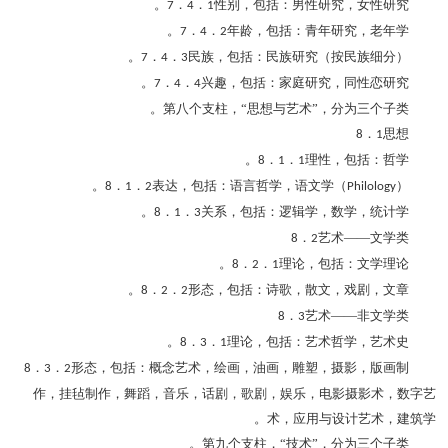
．
．
性别，包括：男性研究，女性研究。
7
4
1
．
．
年龄，包括：青年研究，老年学。
7
4
2
．
．
民族，包括：民族研究（按民族细分）。
7
4
3
．
．
兴趣，包括：家庭研究，同性恋研究。
7
4
4
第八个支柱，“思想与艺术”，分为三个子类。
．
思想
8
1
．
．
理性，包括：哲学。
8
1
1
．
．
表达，包括：语言哲学，语文学（
）。
8
1
2
Philology
．
．
关系，包括：逻辑学，数学，统计学。
8
1
3
．
艺术――文学类
8
2
．
．
理论，包括：文学理论。
8
2
1
．
．
形态，包括：诗歌，散文，戏剧，文章。
8
2
2
．
艺术――非文学类
8
3
．
．
理论，包括：艺术哲学，艺术史。
8
3
1
．
．
形态，包括：概念艺术，绘画，油画，雕塑，摄影，版画制
8
3
2
作，挂毡制作，舞蹈，音乐，话剧，歌剧，娱乐，电影摄影术，数字艺
术，应用与设计艺术，建筑学。
第九个支柱，“技术”，分为三个子类。