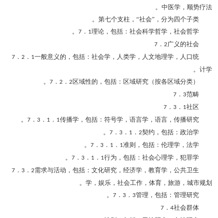
中医学，顺势疗法。
第七个支柱，“社会”，分为四个子类。
．
理论，包括：社会科学哲学，社会哲学。
7
1
．
广义的社会
7
2
．
．
一般意义的，包括：社会学，人类学，人文地理学，人口统
7
2
1
计学。
．
．
区域性的，包括：区域研究（按各区域分类）。
7
2
2
．
范畴
7
3
．
．
社区
7
3
1
．
．
．
传播学，包括：符号学，语言学，语言，传播研究。
7
3
1
1
．
．
．
契约，包括：政治学。
7
3
1
2
．
．
．
准则，包括：伦理学，法学。
7
3
1
1
．
．
．
行为，包括：社会心理学，犯罪学。
7
3
1
1
．
．
需求与活动，包括：文化研究，经济学，教育学，公共卫生
7
3
2
学，娱乐，社会工作，体育，旅游，城市规划。
．
．
管理，包括：管理研究。
7
3
3
．
社会群体
7
4