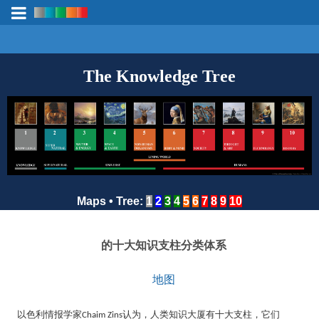
The Knowledge Tree
Maps
•
Tree
:
1
2
3
4
5
6
7
8
9
10
的十大知识支柱分类体系
地图
以色利情报学家
认为，人类知识大厦有十大支柱，它们
Chaim Zins