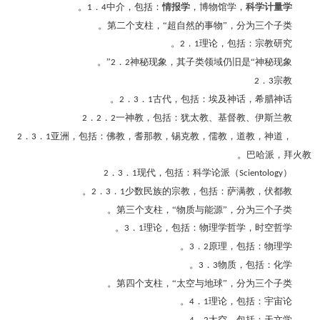
。
．
中介，包括：
情报学
，博物馆学，
科学计量学
1
4
第二个支柱，“超自然的事物”，分为三个子类。
．
理论，包括：宗教研究。
2
1
．
神秘现象，其子类领域仍旧是“神秘现象”。
2
2
．
宗教
2
3
．
．
古代，包括：埃及神话，希腊神话。
2
3
1
．
．
一神教，包括：犹太教、基督教、伊斯兰教
2
2
2
．
．
亚洲，包括：佛教，耆那教，锡克教，儒教，道教，神道，
2
3
1
巴哈派，拜火教。
．
．
现代，包括：科学论派（
）
2
3
1
Scientology
．
．
少数民族的宗教，包括：萨满教，伏都教。
2
3
1
第三个支柱，“物质与能源”，分为三个子类。
．
理论，包括：物理学哲学，时空哲学。
3
1
．
原理，包括：物理学。
3
2
．
物质，包括：化学。
3
3
第四个支柱，“太空与地球”，分为三个子类。
．
理论，包括：宇宙论。
4
1
．
太空，包括：天文学。