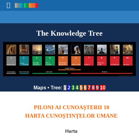
The Knowledge Tree
Maps
•
Tree
:
1
2
3
4
5
6
7
8
9
10
10 PILONI AI CUNOAŞTERII
HARTA CUNOŞTINŢELOR UMANE
Harta