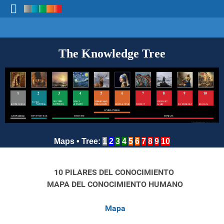
The Knowledge Tree
Maps
•
Tree
:
1
2
3
4
5
6
7
8
9
10
10 PILARES DEL CONOCIMIENTO
MAPA DEL CONOCIMIENTO HUMANO
Mapa