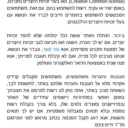
(Creative Common license), ו/או בעלי זכויות היוצרים נתנו לנו,
באופן ישיר או עקיף, רשות להשתמש בהם. עם זאת, משתמשים
המבקשים להשתמש בחומרים חייבים לברר את הנושא עם
בעלי זכויות היוצרים הרלבנטים.
בירור.
הנהלת האתר עושה ככל יכולתה שלא להפר זכויות
יוצרים. אם יש לך הערה, השגה ו/או תביעה לגבי זכויות היוצרים
של תמונות ותכנים מסויימים, אנא
צור קשר
, ונברר את הנושא.
אנחנו מגיבים לכל פנייה, ואם לא קיבלת תגובה לפנייתך, אנא
פנה שנית באמצעות הדואר האלקטרוני והטלפון.
תגובות והערות משתמשים.
משתמשים מקבלים קרדיט
אקדמי מלא על תגובות והערות שלהם באתר. לתשומת לבך,
כשאתה מגיב באתר, אתה נותן לנו רשות לפרסם את תגובתך
באופן חופשי במהדורות ויישומים עתידיים של האתר
ובפרוייקטים ומוצרים נלווים שלו, בלא צורך בקבלת רשות
נוספת ובלא תנאים ומגבלות משפטיות. אם יש לך תנאים
והשגות, אנא דאג לקבל הסכמה בכתב מראש לפני הפרסום
מד"ר חיים צינס.