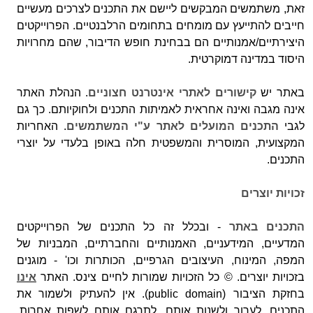
זאת, משתמשים המבקשים ליישם את התכנים לצרכים מעשיים
חייבים להתייעץ עם מומחים בתחומים הרלבנטיים. הפרוייקטים
היצירתיים/אמנותיים הם בבחינת חופש הדיבור, שהם מחרויות
היסוד במדינה דמוקרטית.
באתר יש
קישורים לאתרי אינטרנט חצוניים
. הנהלת האתר
אינה מגבה ואינה אחראית לאמיתות התכנים ולחוקיותם. כך גם
לגבי
התכנים המועלים לאתר ע"י המשתמשים
. האחריות
המקצועית, המוסרית והמשפטית חלה באופן בלעדי על יוצרי
התכנים.
זכויות יוצרים
התכנים באתר
- ובכלל זה כל התכנים של הפרוייקטים
המדעיים, המידעניים, האמנותיים והחברתיים, המבניות של
המפה, המינוח, העיצובים הגרפיים, הכותרות וכו' - מוגנים
בזכויות יוצרים. © כל הזכויות שמורות לחיים צינס. האתר
אינו
בחזקת הציבור (public domain). אין להעתיק ולשמור את
התכנים, לערוך ולשנות אותם, לתרגם אותם לשפות אחרות,