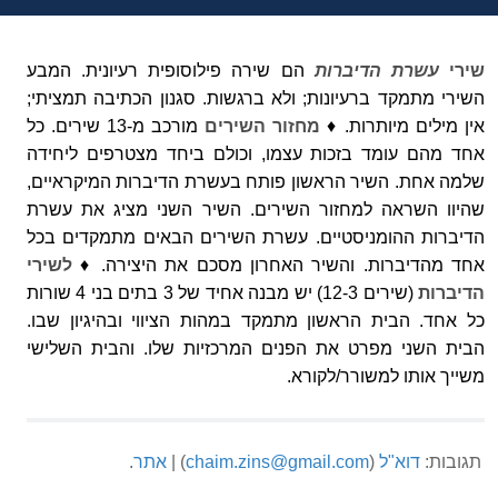
שירי
עשרת הדיברות
הם שירה פילוסופית רעיונית. המבע
השירי מתמקד ברעיונות; ולא ברגשות. סגנון הכתיבה תמציתי;
אין מילים מיותרות. ♦
מחזור השירים
מורכב מ-13 שירים. כל
אחד מהם עומד בזכות עצמו, וכולם ביחד מצטרפים ליחידה
שלמה אחת. השיר הראשון פותח בעשרת הדיברות המיקראיים,
שהיוו השראה למחזור השירים. השיר השני מציג את עשרת
הדיברות ההומניסטיים. עשרת השירים הבאים מתמקדים בכל
אחד מהדיברות. והשיר האחרון מסכם את היצירה. ♦
לשירי
הדיברות
(שירים 12-3) יש מבנה אחיד של 3 בתים בני 4 שורות
כל אחד. הבית הראשון מתמקד במהות הציווי ובהיגיון שבו.
הבית השני מפרט את הפנים המרכזיות שלו. והבית השלישי
משייך אותו למשורר/לקורא.
תגובות:
דוא"ל
(
chaim.zins@gmail.com
) |
אתר
.