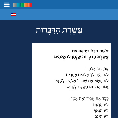
Select your language
מיפוי ידע
עֲשֶׂרֶת הַדִּבְּרוֹת