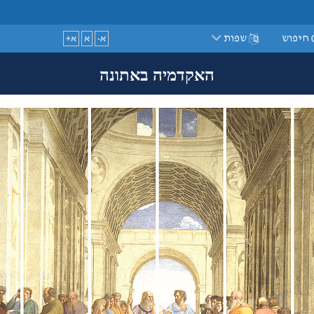
guage
חיפוש
שפות
א-
א
א+
האקדמיה באתונה