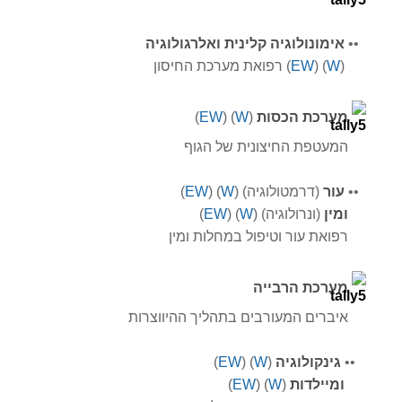
•
•
אימונולוגיה קלינית ו
אלרגולוגיה
(
W
) (
EW
)
רפואת מערכת החיסון
מערכת הכסות
(
W
) (
EW
)
המעטפת החיצונית של הגוף
•
•
עור
(
דרמטולוגיה)
(
W
) (
EW
)
ומין
(ונרולוגיה)
(
W
) (
EW
)
רפואת עור וטיפול במחלות ומין
מערכת הרבייה
איברים המעורבים בתהליך ההיווצרות
•
•
גינקולוגיה
(
W
) (
EW
)
ו
מיילדות
(
W
) (
EW
)