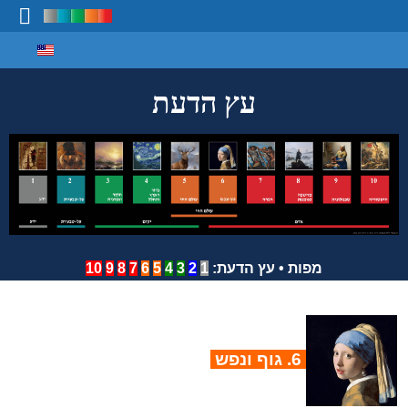
Select your language
מיפוי ידע
עץ הדעת
מפות
•
עץ הדעת
:
1
2
3
4
5
6
7
8
9
10
6. גוף ונפש