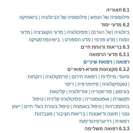
6.1
תאוריה
פילוסופיה של הנפש
|
פילוסופיה של הביולוגיה
|
ביואתיקה
6.2 מדעי יסוד
ביולוגיה
(של האדם) |
פסיכולוגיה
|
מ
דעי הקוגניציה
|
מדעי
המוח
|
מדע פורנזי
|
מדע הספורט
|
ביואינפורמטיקה
6.3 בריאות
ורווחת חיים
6.3.1 מדעי
הרפואה
רפואה
|
רפואת שיניים
6.3.2 מקצועות פארא-רפואיים
סיעוד
:
מיילדות
|
רפואת חירום
|
פרמקולוגיה
|
רוקחות
|
טוקסיקולוגיה
|
פיזיותרפיה
|
ריפוי
בעיסוק
|
פודיאטריה
|
אודיולוגיה
|
קלינאות
תקשורת
|
אופטומטריה
|
פסיכולוגיה קלינית
|
טיפול
בהתמכרויות
|
טיפול באומנות
|
טיפול בעזרת בעלי חיים
|
ייעוץ
גנטי
|
תזונה
ו
דיאטנות
|
בריאות הציבור
|
מעבדנות
רפואית
|
רדיוגרפיה
ודימות
6.3.3 רפואה משלימה