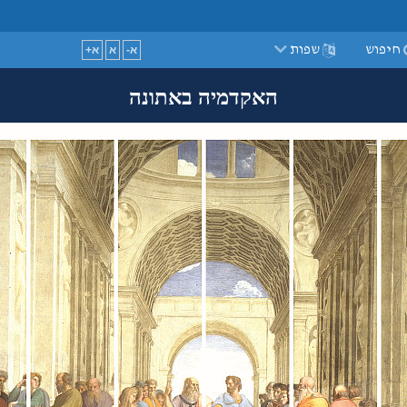
guage
חיפוש
שפות
א-
א
א+
האקדמיה באתונה