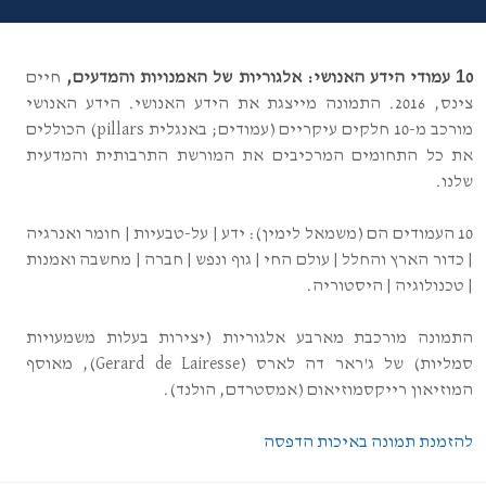
1
0 עמודי הידע האנושי: אלגוריות של האמנויות והמדעים,
חיים
צינס, 2016. התמונה
מייצגת את הידע האנושי. הידע האנושי
מורכב מ-10
חלקים עיקריים (עמודים; באנגלית pillars)
הכוללים
את כל התחומים המרכיבים את המורשת התרבותית והמדעית
שלנו.
10 העמודים הם (משמאל לימין): ידע
|
על-טבעיות
|
חומר ואנרגיה
|
כדור הארץ והחלל
|
עולם החי
|
גוף ונפש
|
חברה
|
מחשבה ואמנות
|
טכנולוגיה
|
היסטוריה.
התמונה מורכבת מארבע
אלגוריות (יצירות בעלות משמעויות
סמליות) של ג'ראר דה לארס (
Gerard de Lairesse
), מאוסף
המוזיאון רייקסמוזיאום (אמסטרדם, הולנד).
להזמנת תמונה באיכות הדפסה