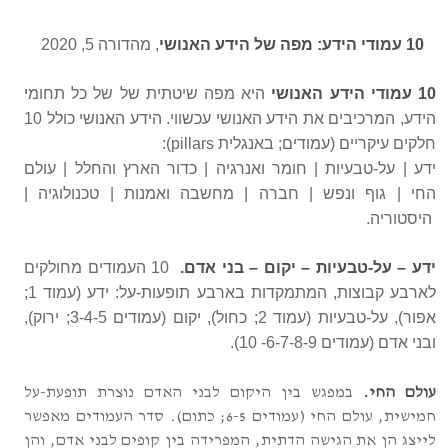
10 עמודי הידע: מפה של הידע האנושי
, מהדורה 5, 2020
10 עמודי הידע האנושי
היא מפה שיטתית של של כל תחומי
הידע, המרכיבים את הידע האנושי עכשווי. הידע האנושי כולל 10
חלקים עיקריים (עמודים; באנגלית pillars):
ידע
|
על-טבעיות
|
חומר ואנרגיה
|
כדור הארץ והחלל
|
עולם
החי
|
גוף ונפש
|
חברה
|
מחשבה ואמנות
|
טכנולוגיה
|
היסטוריה.
ידע – על-טבעיות – יקום – בני אדם.
10 העמודים מחולקים
לארבע קבוצות, המתמקדות בארבע תופעות-על: ידע (עמוד 1;
אפור), על-טבעיות (עמוד 2; כחול), יקום (עמודים 3-4-5; ירוק),
ובני אדם (עמודים 6-7-8-9- 10).
עולם החי.
במפגש בין היקום לבני האדם נוצרת תופעת-על
חמישית, עולם החי (עמודים 6-5; כתום). סדר העמודים מאפשר
לייצג הן את הגישה הדתית, המפרידה בין קופים לבני אדם, והן