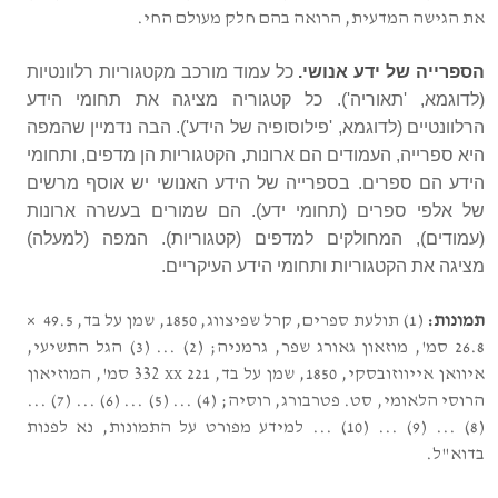
את הגישה המדעית, הרואה בהם חלק מעולם החי.
הספרייה של ידע אנושי.
כל עמוד מורכב מקטגוריות רלוונטיות
(לדוגמא, 'תאוריה'). כל קטגוריה מציגה את תחומי הידע
הרלוונטיים (לדוגמא, 'פילוסופיה של הידע'). הבה נדמיין שהמפה
היא ספרייה, העמודים הם ארונות, הקטגוריות הן מדפים, ותחומי
הידע הם ספרים. בספרייה של הידע האנושי יש אוסף מרשים
של אלפי ספרים (תחומי ידע). הם שמורים בעשרה ארונות
(עמודים), המחולקים למדפים (קטגוריות). המפה (למעלה)
מציגה את הקטגוריות ותחומי הידע העיקריים.
תמונות:
(1) תולעת ספרים, קרל שפיצווג, 1850, שמן על בד, 49.5 ×
26.8 סמ', מוזאון גאורג שפר, גרמניה; (2) ...
(3)
הגל התשיעי,
איוואן אייווזובסקי, 1850, שמן על בד, 221 x
x
332 סמ', המוזיאון
הרוסי הלאומי, סט. פטרבורג, רוסיה; (4) ... (5) ...
(6) ... (7) ...
(8) ...
(9) ... (10) ... למידע מפורט על התמונות, נא לפנות
בדוא"ל.