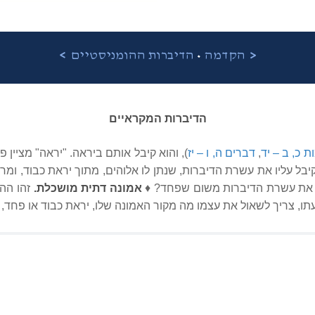
•
<
הקדמה
הדיברות ההומניסטיים
>
הדיברות המקראיים
 כ, ב – יד
,
דברים ה, ו – יז
),
והוא קיבל אותם ביראה.
"יראה" מציין פ
בל עליו את עשרת הדיברות, שנתן לו אלוהים, מתוך יראת כבוד, ומרצו
בל את עשרת הדיברות משום שפחד? ♦
אמונה דתית מושכלת.
זהו הה
ו, צריך לשאול את עצמו מה מקור האמונה שלו, יראת כבוד או פחד, 