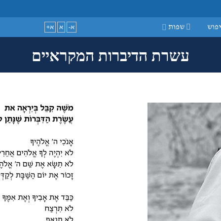
guage
פוש
שפות
א-
א
א+
עשרת הדיברות המקראיים