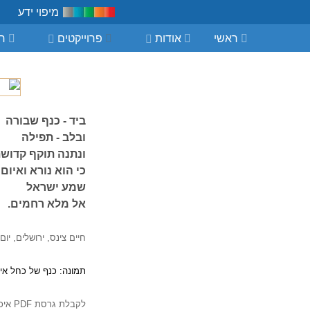
מיפוי ידע
ראשי
אודות
פרוייקטים
חי
ביד - כנף שבורה
ובלב - תפילה
ונתנה תוקף קדושת
כי הוא נורא ואיום
שמע ישראל
אל מלא רחמים.
חיים צינס, ירושלים, יום הזיכר
תמונה: כנף של כחל אירופאי, אלברכט דירר
לקבלת גרסת PDF איכותית אנא