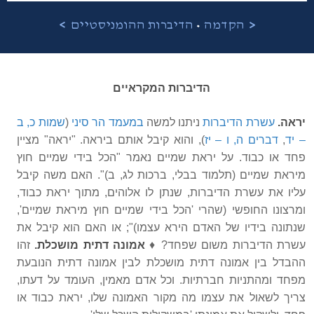
•
<
הקדמה
הדיברות ההומניסטיים
>
הדיברות המקראיים
יראה.
עשרת הדיברות
ניתנו למשה
במעמד הר סיני
(
שמות כ, ב
– יד
,
דברים ה, ו – יז
),
והוא קיבל אותם ביראה.
"יראה" מציין
פחד או כבוד. על יראת שמיים נאמר "הכל בידי שמיים חוץ
מיראת שמיים (תלמוד בבלי, ברכות לג, ב)". האם משה קיבל
עליו את עשרת הדיברות, שנתן לו אלוהים, מתוך יראת כבוד,
ומרצונו החופשי (שהרי 'הכל בידי שמיים חוץ מיראת שמיים',
שנתונה בידיו של האדם הירא עצמו)"; או האם הוא קיבל את
עשרת הדיברות משום שפחד? ♦
אמונה דתית מושכלת.
זהו
ההבדל בין אמונה דתית מושכלת לבין אמונה דתית הנובעת
מפחד ומהתניות חברתיות. וכל אדם מאמין, העומד על דעתו,
צריך לשאול את עצמו מה מקור האמונה שלו, יראת כבוד או