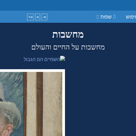
guage
פוש
שפות
א-
א
א+
מחשבות
מחשבות על החיים והעולם