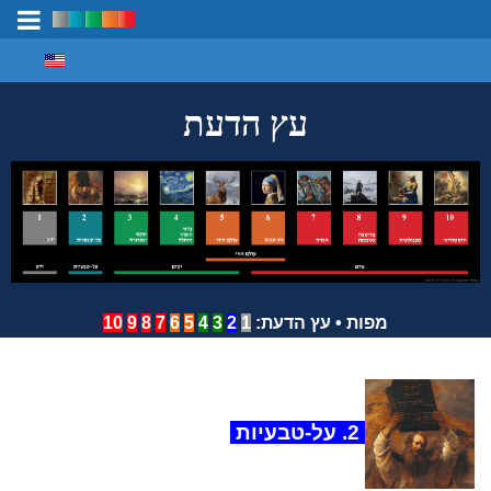
Select your language
מיפוי ידע
עץ הדעת
מפות
•
עץ הדעת
:
1
2
3
4
5
6
7
8
9
10
2. על-טבעיות