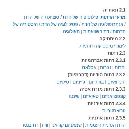
2.1 תאוריה
מדעי הדתות
:
פילוסופיה של הדת
/
סוציולוגיה של הדת
/
אנתרופולוגיה של הדת
/
פסיכולוגיה של הדת
/
היסטוריה של
הדתות
/
דת השוואתית
|
תאולוגיה
2.2 מיסטיקה
לימודי מיסטיקה ורוחניות
2.3 דתות
2.3.1 דתות אברהמיות
יהדות
|
נ
צרות
|
אסלאם
2.3.2 דתות הודיות (דְהַרמיות)
הינדואיזם
|
בודהיזם
|
ג'ייניזם
|
סיקיזם
2.3.3 דתות מזרח אסיה
קונפוציאניזם
|
טאואיזם
|
שינטו
2.3.4 דתות אירניות
זורואסטריות
2.3.5 דתות אתניות
הדת הסינית העממית
|
שמאניזם קוראני
|
ו
ודו
|
דת בנטו