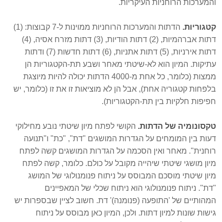
והמערכות הרוחניות העיקריות.
קטגוריות.
הדתות והמערכות הרוחניות ממוינות ל-7 קבוצות: (1)
דתות אברהמיות, (2) דתות הודיות, (3) דתות מזרח אסיה, (4)
דתות אירניות, (5) דתות אתניות, (6) דתות חדשות (7) ודתות
עתיקות. המיון הוא לא-שיטתי מאחר ושבע תת-
הקטגוריות הן
ממצות (כלומר, כל אחת מ-4000 הדתות יכולה להיות מיוצגת
בלפחות קטגוריה אחת), אבל הן לא מוציאות זו את זו (כלומר, יש
חפיפות חלקיות בין תת-הקטגוריות).
טקסונומיה של הדתות.
הקושי לפתח מיון שיטתי נובע מחילוקי
דעות בין המומחים על הגדרות המושגים "דת", "כת" ו"תנועה
רוחנית". מאחר ואין הסכמה על הגדרות המושגים קשה לפתח
מיון מושגי שיטתי שיהייה מקובל על כולם. כלומר, קשה לפתח
מיון שיטתי מוסכם המבוסס על ניתוח פנומנולוגי של המושג
"דת". ניתוח פנומנולוגי הוא ניתוח שכלי של המאפיינים
המהותיים של 'התופעה (פנומנה)' דת. חשוב לציין שבספרות יש
גישות שונות למיון דתות. ולכן, המיון כאן מבוסס על ניתוח