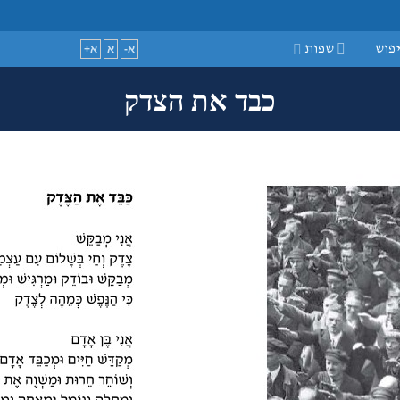
guage
פוש
שפות
א-
א
א+
כבד את הצדק