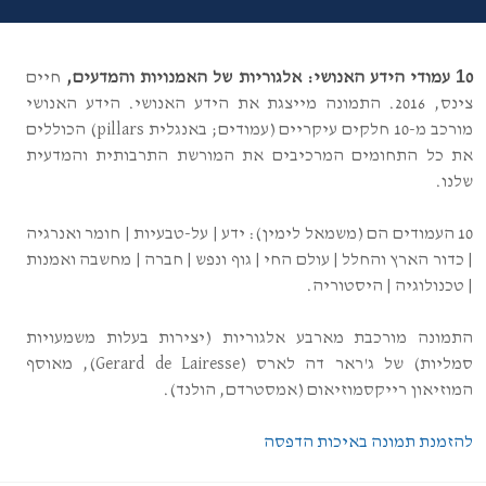
1
0 עמודי הידע האנושי: אלגוריות של האמנויות והמדעים,
חיים
צינס, 2016. התמונה
מייצגת את הידע האנושי. הידע האנושי
מורכב מ-10
חלקים עיקריים (עמודים; באנגלית pillars)
הכוללים
את כל התחומים המרכיבים את המורשת התרבותית והמדעית
שלנו.
10 העמודים הם (משמאל לימין): ידע
|
על-טבעיות
|
חומר ואנרגיה
|
כדור הארץ והחלל
|
עולם החי
|
גוף ונפש
|
חברה
|
מחשבה ואמנות
|
טכנולוגיה
|
היסטוריה.
התמונה מורכבת מארבע
אלגוריות (יצירות בעלות משמעויות
סמליות) של ג'ראר דה לארס (
Gerard de Lairesse
), מאוסף
המוזיאון רייקסמוזיאום (אמסטרדם, הולנד).
להזמנת תמונה באיכות הדפסה